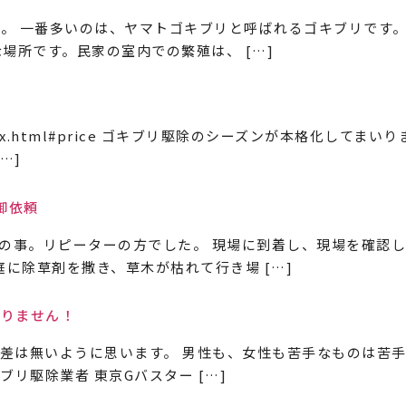
。 一番多いのは、ヤマトゴキブリと呼ばれるゴキブリです。 
場所です。民家の室内での繁殖は、 […]
om/index.html#price ゴキブリ駆除のシーズンが本格化
…]
御依頼
との事。リピーターの方でした。 現場に到着し、現場を確認
庭に除草剤を撒き、草木が枯れて行き場 […]
ありません！
差は無いように思います。 男性も、女性も苦手なものは苦手
ブリ駆除業者 東京Gバスター […]