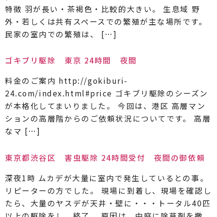
特徴 羽が長い・茶褐色・比較的大きい。 生息域 野
外・若しくは共有スペースでの繁殖が主な場所です。
民家の室内での繁殖は、 […]
ゴキブリ駆除 東京 24時間 夜間
料金のご案内 http://gokiburi-
24.com/index.html#price ゴキブリ駆除のシーズン
が本格化してまいりました。 今回は、港区 高層マン
ションの高層階からのご依頼状況についてです。 高層
なマ […]
東京都渋谷区 害虫駆除 24時間受付 夜間の御依頼
深夜1時 ムカデが大量に室内で発生しているとの事。
リピーターの方でした。 現場に到着し、現場を確認し
たら、大量のヤスデが天井・壁に・・・トータル40匹
以上の駆除をし、終了。 原因は、中庭に除草剤を撒